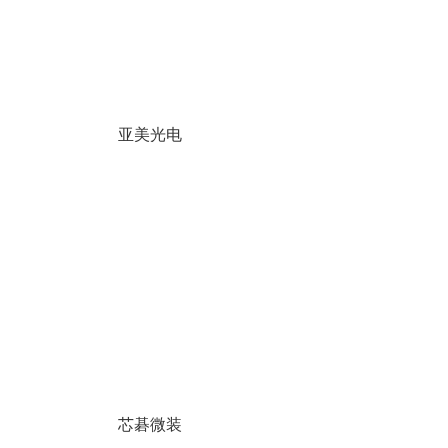
亚美光电
芯碁微装