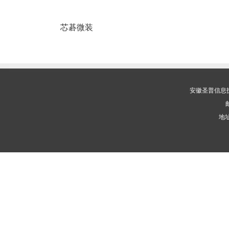
芯碁微装
安徽圣普信息
邮
地